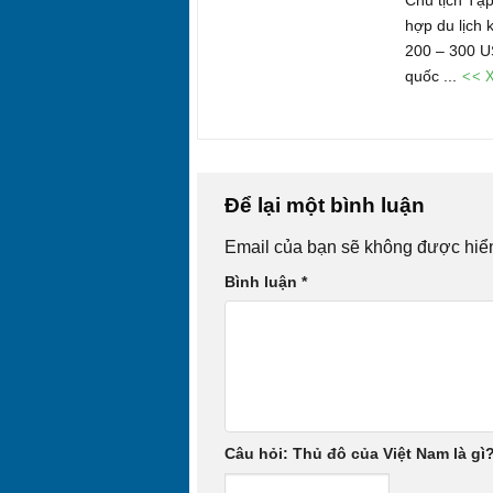
hợp du lịch 
200 – 300 U
quốc ...
<< X
Để lại một bình luận
Email của bạn sẽ không được hiển 
Bình luận
*
Câu hỏi: Thủ đô của Việt Nam là gì?