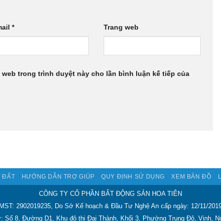
ail
*
Trang web
g web trong trình duyệt này cho lần bình luận kế tiếp của
 ĐẤT
HƯỚNG DẪN TRỢ GIÚP
QUY ĐỊNH SỬ DỤNG
XEM BẢN ĐỒ
CÔNG TY CỔ PHẦN BẤT ĐỘNG SẢN HOA TIÊN
MST: 2902019235, Do Sở Kế hoạch & Đầu Tư Nghệ An cấp ngày: 12/11/201
ở: Số 8, Đường D1, Khu đô thị Đại Thành, Khối 3, Phường Trung Đô, Vinh, N