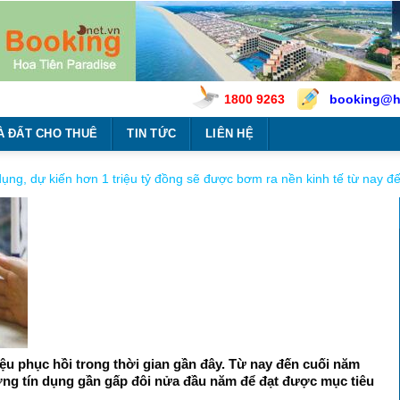
1800 9263
booking@h
À ĐẤT CHO THUÊ
TIN TỨC
LIÊN HỆ
ụng, dự kiến hơn 1 triệu tỷ đồng sẽ được bơm ra nền kinh tế từ nay đ
ệu phục hồi trong thời gian gần đây. Từ nay đến cuối năm
ởng tín dụng gần gấp đôi nửa đầu năm để đạt được mục tiêu