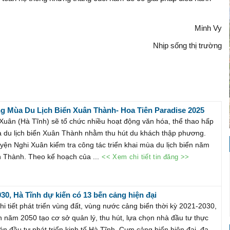
Minh Vy
Nhịp sống thị trường
g Mùa Du Lịch Biển Xuân Thành- Hoa Tiên Paradise 2025
Xuân (Hà Tĩnh) sẽ tổ chức nhiều hoạt động văn hóa, thể thao hấp
 du lịch biển Xuân Thành nhằm thu hút du khách thập phương.
ện Nghi Xuân kiểm tra công tác triển khai mùa du lịch biển năm
 Thành. Theo kế hoạch của ...
<< Xem chi tiết tin đăng >>
30, Hà Tĩnh dự kiến có 13 bến cảng hiện đại
i tiết phát triển vùng đất, vùng nước cảng biển thời kỳ 2021-2030,
 năm 2050 tạo cơ sở quản lý, thu hút, lựa chọn nhà đầu tư thực
án đầu tư phát triển kinh tế Hà Tĩnh. Cụm cảng biển hiện đại, đa