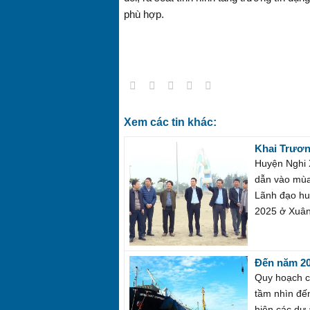
phù hợp.
Xem các tin khác:
Khai Trươn
Huyện Nghi 
dẫn vào mùa
Lãnh đạo huy
2025 ở Xuân
Đến năm 20
Quy hoạch ch
tầm nhìn đến
hiện các dự 