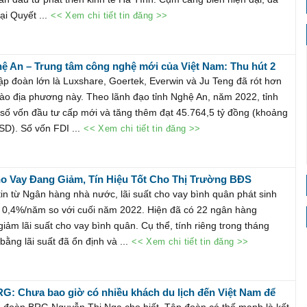
ại Quyết ...
<< Xem chi tiết tin đăng >>
ệ An – Trung tâm công nghệ mới của Việt Nam: Thu hút 2
 công cho Apple, nhận đầu tư gần 2 tỷ USD, tạo ra hàng vạn
tập đoàn lớn là Luxshare, Goertek, Everwin và Ju Teng đã rót hơn
vào địa phương này. Theo lãnh đạo tỉnh Nghệ An, năm 2022, tỉnh
 số vốn đầu tư cấp mới và tăng thêm đạt 45.764,5 tỷ đồng (khoảng
SD). Số vốn FDI ...
<< Xem chi tiết tin đăng >>
ho Vay Đang Giảm, Tín Hiệu Tốt Cho Thị Trường BĐS
in từ Ngân hàng nhà nước, lãi suất cho vay bình quân phát sinh
 0,4%/năm so với cuối năm 2022. Hiện đã có 22 ngân hàng
iảm lãi suất cho vay bình quân. Cụ thể, tính riêng trong tháng
bằng lãi suất đã ổn định và ...
<< Xem chi tiết tin đăng >>
RG: Chưa bao giờ có nhiều khách du lịch đến Việt Nam để
hư hiện nay
p đoàn BRG Nguyễn Thị Nga cho biết, Tập đoàn có thế mạnh là kết