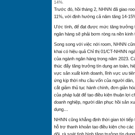
14%.
Trước đó, hồi tháng 2, NHNN đã giao ro
11%, với định hướng cả năm tăng 14-15
Ước tính, để đạt được mức tăng trưởng 
ngân hàng sẽ phải bơm ròng ra nền kinh t
Song song với việc nới room, NHNN cũng 
khai có hiệu quả Chỉ thị 01/CT-NHNN n
của ngành ngân hàng trong năm 2023. Các
thúc đẩy tăng trưởng tín dụng an toàn, h
vực sản xuất kinh doanh, lĩnh vực ưu ti
ứng kịp thời nhu cầu vốn của người dân,
cắt giảm thủ tục hành chính, đơn giản hóa
của pháp luật để tạo điều kiện thuận lợi 
doanh nghiệp, người dân phục hồi sản xu
dụng…
NHNN cũng khẳng định thời gian tới tiếp 
hỗ trợ thanh khoản tạo điều kiện cho các 
dõi, rà soát tình hình tăng trưởng tín dụ