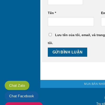
Tên
*
Em
Lưu tên của tôi, email, và tran
tôi.
MUA BÁN NHÀ
Chat Zalo
Chat Facebook
Trụ s