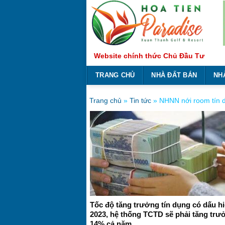
Bỏ
qua
nội
dung
Website chính thức Chủ Đầu Tư
TRANG CHỦ
NHÀ ĐẤT BÁN
NH
Trang chủ
»
Tin tức
»
NHNN nới room tín d
Tốc độ tăng trưởng tín dụng có dấu hi
2023, hệ thống TCTD sẽ phải tăng trư
14% cả năm.