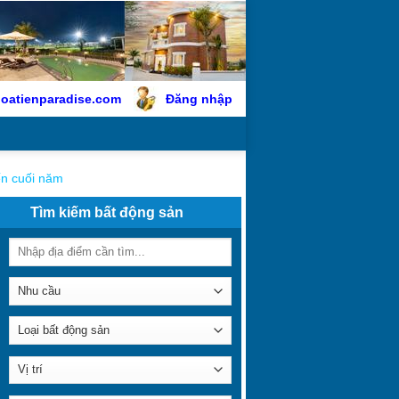
oatienparadise.com
Đăng nhập
ến cuối năm
Tìm kiếm bất động sản