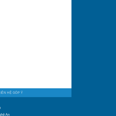
LIÊN HỆ GÓP Ý
9
ghệ An