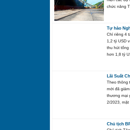
chức năng T
Tự hào Ngh
ông lớn gia
Chỉ riêng 4 
việc làm
1,2 tỷ USD 
thu hút tổng
hơn 1,8 tỷ U
Lãi Suất C
Theo thông t
mới đã giảm
thương mại g
2/2023, mặt 
Chủ tịch B
chơi golf n
Chủ tịch Tậ