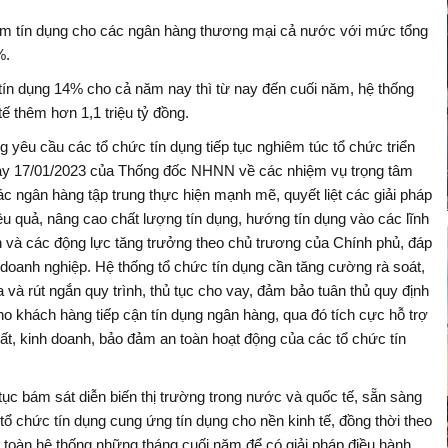
om tín dụng cho các ngân hàng thương mại cả nước với mức tổng
%.
tín dụng 14% cho cả năm nay thì từ nay đến cuối năm, hệ thống
ế thêm hơn 1,1 triệu tỷ đồng.
yêu cầu các tổ chức tín dụng tiếp tục nghiêm túc tổ chức triển
gày 17/01/2023 của Thống đốc NHNN về các nhiệm vụ trọng tâm
 ngân hàng tập trung thực hiện mạnh mẽ, quyết liệt các giải pháp
iệu quả, nâng cao chất lượng tín dụng, hướng tín dụng vào các lĩnh
ên và các động lực tăng trưởng theo chủ trương của Chính phủ, đáp
 doanh nghiệp. Hệ thống tổ chức tín dụng cần tăng cường rà soát,
 và rút ngắn quy trình, thủ tục cho vay, đảm bảo tuân thủ quy định
cho khách hàng tiếp cận tín dụng ngân hàng, qua đó tích cực hỗ trợ
ất, kinh doanh, bảo đảm an toàn hoạt động của các tổ chức tín
tục bám sát diễn biến thị trường trong nước và quốc tế, sẵn sàng
tổ chức tín dụng cung ứng tín dụng cho nền kinh tế, đồng thời theo
ng toàn hệ thống những tháng cuối năm để có giải pháp điều hành