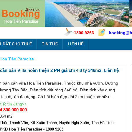
1800 9263
booking@h
À ĐẤT CHO THUÊ
TIN TỨC
LIÊN HỆ
 Hoa Tiên Paradise
cần bán Villa hoàn thiện 2 PN giá chỉ 4.8 tỷ 346m2. Liên hệ
 bán căn villa Hoa Tiên Paradise. Thuộc khu nhà vườn. Đường
ướng Tây Bắc. Diện tích đất rộng 346 m². Diện tích xây dựng
 ích dự án đa dạng. Có bãi biển đẹp dài 2km thuộc sở hữu ...
tiết tin đăng>>
4.800.000.000
364 m2
Thôn Thành Vân, Xã Xuân Thành, Huyện Nghi Xuân, Tỉnh Hà Tĩnh
PKD Hoa Tiên Paradise
- 1800 9263