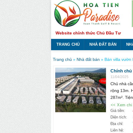
Bỏ
qua
nội
dung
Website chính thức Chủ Đầu Tư
TRANG CHỦ
NHÀ ĐẤT BÁN
NH
Trang chủ
»
Nhà đất bán
»
Bán villa vườn
Chính chủ 
ngay.
11/04/2025
Chủ nhà cần
rộng 13m. H
287m². Tiện
<< Xem chi 
Giá tiền:
Diện tích:
Địa chỉ:
Liên hệ: