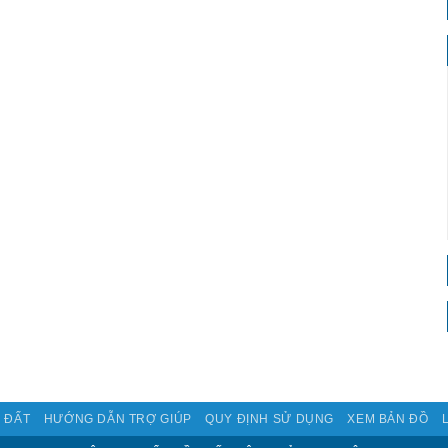
 ĐẤT
HƯỚNG DẪN TRỢ GIÚP
QUY ĐỊNH SỬ DỤNG
XEM BẢN ĐỒ