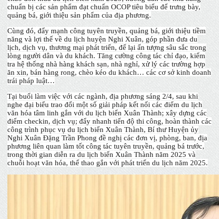
chuẩn bị các sản phẩm đạt chuẩn OCOP tiêu biểu để trưng bày,
quảng bá, giới thiệu sản phẩm của địa phương.
Cùng đó, đẩy mạnh công tuyên truyền, quảng bá, giới thiệu tiềm
năng và lợi thế về du lịch huyện Nghi Xuân, góp phần đưa du
lịch, dịch vụ, thương mại phát triển, để lại ấn tượng sâu sắc trong
lòng người dân và du khách. Tăng cường công tác chỉ đạo, kiểm
tra hệ thống nhà hàng khách sạn, nhà nghỉ, xử lý các trường hợp
ăn xin, bán hàng rong, chèo kéo du khách… các cơ sở kinh doanh
trái pháp luật…
Tại buổi làm việc với các ngành, địa phương sáng 2/4, sau khi
nghe đại biểu trao đổi một số giải pháp kết nối các điểm du lịch
văn hóa tâm linh gắn với du lịch biển Xuân Thành; xây dựng các
điểm checkin, dịch vụ; đẩy nhanh tiến độ thi công, hoàn thành các
công trình phục vụ du lịch biển Xuân Thành, Bí thư Huyện ủy
Nghi Xuân Đặng Trần Phong đề nghị các đơn vị, phòng, ban, địa
phương liên quan làm tốt công tác tuyên truyền, quảng bá trước,
trong thời gian diễn ra du lịch biển Xuân Thành năm 2025 và
chuỗi hoạt văn hóa, thể thao gắn với phát triển du lịch năm 2025.