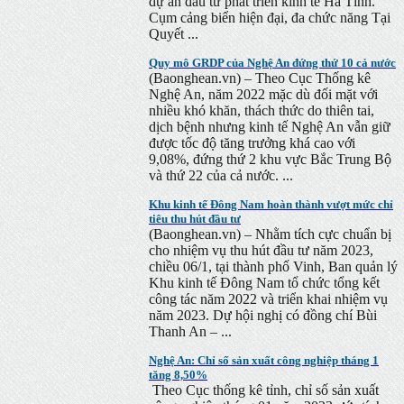
dự án đầu tư phát triển kinh tế Hà Tĩnh.
Cụm cảng biển hiện đại, đa chức năng Tại
Quyết ...
Quy mô GRDP của Nghệ An đứng thứ 10 cả nước
(Baonghean.vn) – Theo Cục Thống kê
Nghệ An, năm 2022 mặc dù đối mặt với
nhiều khó khăn, thách thức do thiên tai,
dịch bệnh nhưng kinh tế Nghệ An vẫn giữ
được tốc độ tăng trưởng khá cao với
9,08%, đứng thứ 2 khu vực Bắc Trung Bộ
và thứ 22 của cả nước. ...
Khu kinh tế Đông Nam hoàn thành vượt mức chỉ
tiêu thu hút đầu tư
(Baonghean.vn) – Nhằm tích cực chuẩn bị
cho nhiệm vụ thu hút đầu tư năm 2023,
chiều 06/1, tại thành phố Vinh, Ban quản lý
Khu kinh tế Đông Nam tổ chức tổng kết
công tác năm 2022 và triển khai nhiệm vụ
năm 2023. Dự hội nghị có đồng chí Bùi
Thanh An – ...
Nghệ An: Chỉ số sản xuất công nghiệp tháng 1
tăng 8,50%
Theo Cục thống kê tỉnh, chỉ số sản xuất