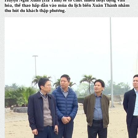
Huyện Nghi Xuân (Hà Tĩnh) sẽ tổ chức nhiều hoạt động văn
hóa, thể thao hấp dẫn vào mùa du lịch biển Xuân Thành nhằm
thu hút du khách thập phương.