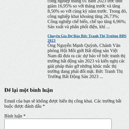
công nghiệp tháng 01 năm 2023 ước tính
giảm 16,95% so với tháng trước và tăng
8,50% so với cùng kỳ năm trước. Trong đó,
công nghiệp khai khoáng tăng 26,73%;
Công nghiệp chế biến, chế tạo tăng 6,96%;
Sản xuất và phân phối điện, khí ...
Chuyên Gia Dự Báo Bức Tranh Thị Trường BĐS
2023
Ông Nguyễn Mạnh Quỳnh, Chánh Văn
phòng Hội Môi giới Bất động sản Việt
Nam đã đưa ra các dự báo về bức tranh thị
trường bất động sản 2023 và kiến nghị các
giải pháp tháo gỡ những khúc mắc thị
trường đang phải đối mặt. Bức Tranh Thị
Trường Bất Động Sản 2023 ...
Để lại một bình luận
Email của bạn sẽ không được hiển thị công khai.
Các trường bắt
buộc được đánh dấu
*
Bình luận
*