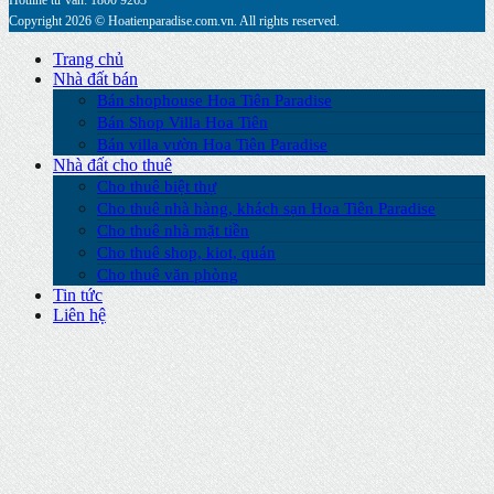
Hotline tư vấn: 1800 9263
Copyright 2026 © Hoatienparadise.com.vn. All rights reserved.
Trang chủ
Nhà đất bán
Bán shophouse Hoa Tiên Paradise
Bán Shop Villa Hoa Tiên
Bán villa vườn Hoa Tiên Paradise
Nhà đất cho thuê
Cho thuê biệt thự
Cho thuê nhà hàng, khách sạn Hoa Tiên Paradise
Cho thuê nhà mặt tiền
Cho thuê shop, kiot, quán
Cho thuê văn phòng
Tin tức
Liên hệ