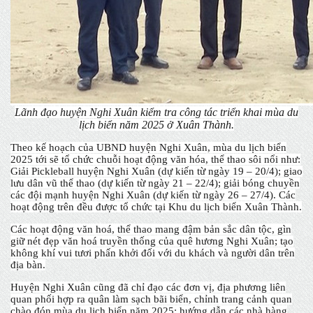
Lãnh đạo huyện Nghi Xuân kiểm tra công tác triển khai mùa du
lịch biển năm 2025 ở Xuân Thành.
Theo kế hoạch của UBND huyện Nghi Xuân, mùa du lịch biển
2025 tới sẽ tổ chức chuỗi hoạt động văn hóa, thể thao sôi nổi như:
Giải Pickleball huyện Nghi Xuân (dự kiến từ ngày 19 – 20/4); giao
lưu dân vũ thể thao (dự kiến từ ngày 21 – 22/4); giải bóng chuyền
các đội mạnh huyện Nghi Xuân (dự kiến từ ngày 26 – 27/4). Các
hoạt động trên đều được tổ chức tại Khu du lịch biển Xuân Thành.
Các hoạt động văn hoá, thể thao mang đậm bản sắc dân tộc, gìn
giữ nét đẹp văn hoá truyền thống của quê hương Nghi Xuân; tạo
không khí vui tươi phấn khởi đối với du khách và người dân trên
địa bàn.
Huyện Nghi Xuân cũng đã chỉ đạo các đơn vị, địa phương liên
quan phối hợp ra quân làm sạch bãi biển, chỉnh trang cảnh quan
chào đón mùa du lịch biển năm 2025; hướng dẫn các nhà hàng