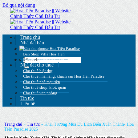
Bỏ qua nội dung
Trang chủ
Nhà đất bán
Bán shophouse Hoa Tiên Paradise
Bán Shop Villa Hoa Tiên
Bán villa vườn Hoa Tiên Paradise
Nhà đất cho thuê
Cho thuê biệt thự
Cho thuê nhà hàng, khách sạn Hoa Tiên Paradise
Cho thuê nhà mặt tiền
Cho thuê shop, kiot, quán
Cho thuê văn phòng
Tin tức
Liên hệ
Trang chủ
»
Tin tức
»
Khai Trương Mùa Du Lịch Biển Xuân Thành- Hoa
Tiên Paradise 2025