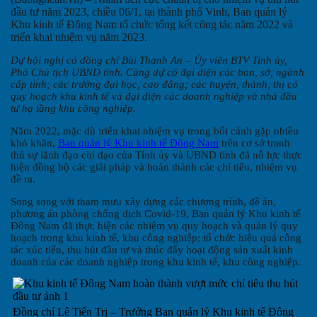
đầu tư năm 2023, chiều 06/1, tại thành phố Vinh, Ban quản lý
Khu kinh tế Đông Nam tổ chức tổng kết công tác năm 2022 và
triển khai nhiệm vụ năm 2023.
Dự hội nghị có đồng chí Bùi Thanh An – Ủy viên BTV Tỉnh ủy,
Phó Chủ tịch UBND tỉnh. Cùng dự có đại diện các ban, sở, ngành
cấp tỉnh; các trường đại học, cao đẳng; các huyện, thành, thị có
quy hoạch khu kinh tế và đại diện các doanh nghiệp và nhà đầu
tư hạ
tầng khu công nghiệp.
Năm 2022, mặc dù triển khai nhiệm vụ trong bối cảnh gặp nhiều
khó khăn,
Ban quản lý Khu kinh tế Đông Nam
trên cơ sở tranh
thủ sự lãnh đạo chỉ đạo của Tỉnh ủy và UBND tỉnh đã nỗ lực thực
hiện đồng bộ các giải pháp và hoàn thành các chỉ tiêu, nhiệm vụ
đề ra.
Song song với tham mưu xây dựng các chương trình, đề án,
phương án phòng chống dịch Covid-19, Ban quản lý Khu kinh tế
Đông Nam đã thực hiện các nhiệm vụ quy hoạch và quản lý quy
hoạch trong khu kinh tế, khu công nghiệp; tổ chức hiệu quả công
tác xúc tiến, thu hút đầu tư và thúc đẩy hoạt động sản xuất kinh
doanh của các doanh nghiệp trong khu kinh tế, khu công nghiệp.
Đồng chí Lê Tiến Trị – Trưởng Ban quản lý Khu kinh tế Đông