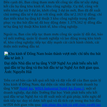
Bên cạnh đó, Ban cũng tham mưu tốt công tác đầu tư xây dựng
kết cấu hạ tầng khu kinh tế, khu công nghiệp. Cụ thể, cùng với
triển khai đại trà 9 dự án, khởi công 3 dự án mới, Ban đã đề xuất
chủ trương đầu tư 4 dự án với tổng mức đầu tư 2.163 tỷ đồng; chỉ
đạo triển khai hạ tầng kỹ thuật 3 khu công nghiệp trọng điểm
phục vụ thu hút đầu tư; đã huy động được 1.379,562 tỷ đồng đầu
tư hạ tầng kỹ thuật Khu kinh tế, khu công nghiệp.
Ngoài ra, Ban còn tiếp tục tham mưu công tác quản lý đất đai, bảo
vệ môi trường, quản lý doanh nghiệp và lao động trong khu kinh
tế, khu công nghiệp; tiếp tục đẩy mạnh cải cách hành chính, cải
thiện môi trường đầu tư.
Đại diện Nhà đầu tư hạ tầng VSIP Nghệ An phát biểu nêu kết
quả đầu tư hạ tầng và thu hút đầu tư tại Nghệ An thời gian qua.
Ảnh: Nguyễn Hải
Trên cơ sở báo cáo kết quả nổi bật và đặt vấn đề của Ban quản lý
Khu kinh tế Đông Nam, đại diện các nhà đầu tư kinh doanh hạ
tầng VSIP
Nghệ An
,
WHA Industrial Nghệ An Zone.1
; một số
doanh nghiệp, đại diện Trường Đại học Vinh phát biểu nêu kết
quả đầu tư tại Nghệ An và đề xuất một số giải pháp, kiến nghị để
tỉnh tiếp tục duy trì được kết quả và đà tích cực trong thu hút đầu
tư FDI thời gian vừa qua;
giải pháp thu hút và giữ chân người lao