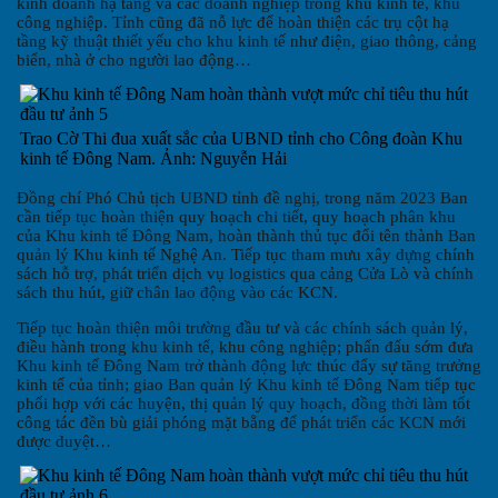
kinh doanh hạ tầng và các doanh nghiệp trong khu kinh tế, khu
công nghiệp. Tỉnh cũng đã nỗ lực để hoàn thiện các trụ cột hạ
tầng kỹ thuật thiết yếu cho khu kinh tế như điện, giao thông, cảng
biển, nhà ở cho người lao động…
Trao Cờ Thi đua xuất sắc của UBND tỉnh cho Công đoàn Khu
kinh tế Đông Nam. Ảnh: Nguyễn Hải
Đồng chí Phó Chủ tịch UBND tỉnh đề nghị, trong năm 2023 Ban
cần tiếp tục hoàn thiện quy hoạch chi tiết, quy hoạch phân khu
của Khu kinh tế Đông Nam, hoàn thành thủ tục đổi tên thành Ban
quản lý Khu kinh tế Nghệ An. Tiếp tục tham mưu xây dựng chính
sách hỗ trợ, phát triển dịch vụ logistics qua cảng Cửa Lò và chính
sách thu hút, giữ chân lao động vào các KCN.
Tiếp tục hoàn thiện môi trường đầu tư và các chính sách quản lý,
điều hành trong khu kinh tế, khu công nghiệp; phấn đấu sớm đưa
Khu kinh tế Đông Nam trở thành động lực thúc đẩy sự tăng trưởng
kinh tế của tỉnh; giao Ban quản lý Khu kinh tế Đông Nam tiếp tục
phối hợp với các huyện, thị quản lý quy hoạch, đồng thời làm tốt
công tác đền bù giải phóng mặt bằng để phát triển các KCN mới
được duyệt…