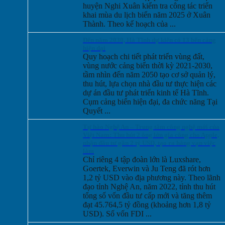
huyện Nghi Xuân kiểm tra công tác triển
khai mùa du lịch biển năm 2025 ở Xuân
Thành. Theo kế hoạch của ...
Đến năm 2030, Hà Tĩnh dự kiến có 13 bến cảng
hiện đại
Quy hoạch chi tiết phát triển vùng đất,
vùng nước cảng biển thời kỳ 2021-2030,
tầm nhìn đến năm 2050 tạo cơ sở quản lý,
thu hút, lựa chọn nhà đầu tư thực hiện các
dự án đầu tư phát triển kinh tế Hà Tĩnh.
Cụm cảng biển hiện đại, đa chức năng Tại
Quyết ...
Tự hào Nghệ An – Trung tâm công nghệ mới của
Việt Nam: Thu hút 2 ông lớn gia công cho Apple,
nhận đầu tư gần 2 tỷ USD, tạo ra hàng vạn việc
làm
Chỉ riêng 4 tập đoàn lớn là Luxshare,
Goertek, Everwin và Ju Teng đã rót hơn
1,2 tỷ USD vào địa phương này. Theo lãnh
đạo tỉnh Nghệ An, năm 2022, tỉnh thu hút
tổng số vốn đầu tư cấp mới và tăng thêm
đạt 45.764,5 tỷ đồng (khoảng hơn 1,8 tỷ
USD). Số vốn FDI ...