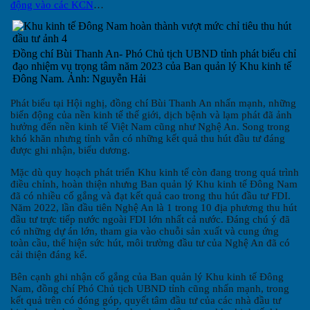
động vào các KCN
…
Đồng chí Bùi Thanh An- Phó Chủ tịch UBND tỉnh phát biểu chỉ
đạo nhiệm vụ trọng tâm năm 2023 của Ban quản lý Khu kinh tế
Đông Nam. Ảnh: Nguyễn Hải
Phát biểu tại Hội nghị, đồng chí Bùi Thanh An nhấn mạnh, những
biến động của nền kinh tế thế giới, dịch bệnh và lạm phát đã ảnh
hưởng đến nền kinh tế Việt Nam cũng như Nghệ An. Song trong
khó khăn nhưng tỉnh vẫn có những kết quả thu hút đầu tư đáng
được ghi nhận, biểu dương.
Mặc dù quy hoạch phát triển Khu kinh tế còn đang trong quá trình
điều chỉnh, hoàn thiện nhưng Ban quản lý Khu kinh tế Đông Nam
đã có nhiều cố gắng và đạt kết quả cao trong thu hút đầu tư FDI.
Năm 2022, lần đầu tiên Nghệ An là 1 trong 10 địa phương thu hút
đầu tư trực tiếp nước ngoài FDI lớn nhất cả nước. Đáng chú ý đã
có những dự án lớn, tham gia vào chuỗi sản xuất và cung ứng
toàn cầu, thể hiện sức hút, môi trường đầu tư của Nghệ An đã có
cải thiện đáng kể.
Bên cạnh ghi nhận cố gắng của Ban quản lý Khu kinh tế Đông
Nam, đồng chí Phó Chủ tịch UBND tỉnh cũng nhấn mạnh, trong
kết quả trên có đóng góp, quyết tâm đầu tư của các nhà đầu tư