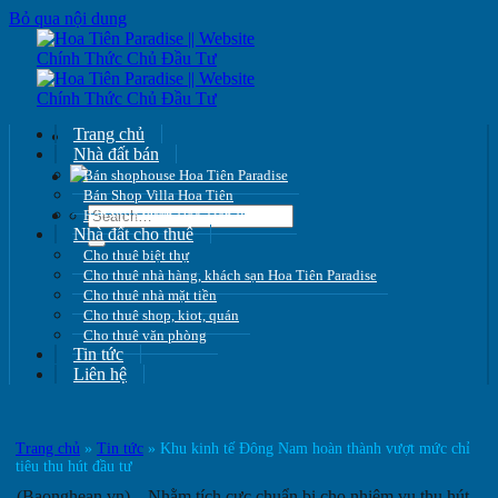
Bỏ qua nội dung
Trang chủ
Nhà đất bán
Bán shophouse Hoa Tiên Paradise
Bán Shop Villa Hoa Tiên
Bán villa vườn Hoa Tiên Paradise
Nhà đất cho thuê
Cho thuê biệt thự
Cho thuê nhà hàng, khách sạn Hoa Tiên Paradise
Cho thuê nhà mặt tiền
Cho thuê shop, kiot, quán
Cho thuê văn phòng
Tin tức
Liên hệ
Trang chủ
»
Tin tức
»
Khu kinh tế Đông Nam hoàn thành vượt mức chỉ
tiêu thu hút đầu tư
(Baonghean.vn) – Nhằm tích cực chuẩn bị cho nhiệm vụ thu hút