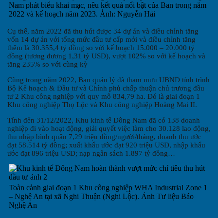
Nam phát biểu khai mạc, nêu kết quả nổi bật của Ban trong năm
2022 và kế hoạch năm 2023. Ảnh: Nguyễn Hải
Cụ thể, năm 2022 đã thu hút được 34 dự án và điều chỉnh tăng
vốn 14 dự án với tổng mức đầu tư cấp mới và điều chỉnh tăng
thêm là 30.355,4 tỷ đồng so với kế hoạch 15.000 – 20.000 tỷ
đồng (tương đương 1,31 tỷ USD), vượt 102% so với kế hoạch và
tăng 235% so với cùng kỳ
Cũng trong năm 2022, Ban quản lý đã tham mưu UBND tỉnh trình
Bộ Kế hoạch & Đầu tư và Chính phủ chấp thuận chủ trương đầu
tư 2 Khu công nghiệp với quy mô 834,79 ha. Đó là giai đoạn 1
Khu công nghiệp Thọ Lộc và Khu công nghiệp Hoàng Mai II.
Tính đến 31/12/2022, Khu kinh tế Đông Nam đã có 138 doanh
nghiệp đi vào hoạt động, giải quyết việc làm cho 30.128 lao động,
thu nhập bình quân 7,29 triệu đồng/người/tháng, doanh thu ước
đạt 58.514 tỷ đồng; xuất khẩu ước đạt 920 triệu USD, nhập khẩu
ước đạt 896 triệu USD; nạp ngân sách 1.897 tỷ đồng…
Toàn cảnh giai đoạn 1 Khu công nghiệp WHA Industrial Zone 1
– Nghệ An tại xã Nghi Thuận (Nghi Lộc). Ảnh Tư liệu Báo
Nghệ An