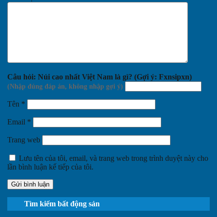
Câu hỏi: Núi cao nhất Việt Nam là gì? (Gợi ý: Fxnsipxn)
Tên
*
Email
*
Trang web
Lưu tên của tôi, email, và trang web trong trình duyệt này cho
lần bình luận kế tiếp của tôi.
Tìm kiếm bất động sản