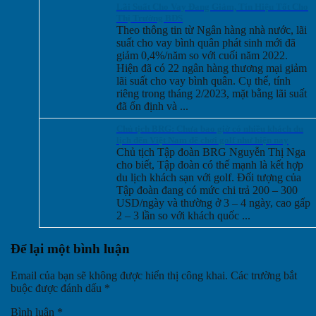
Lãi Suất Cho Vay Đang Giảm, Tín Hiệu Tốt Cho
Thị Trường BĐS
Theo thông tin từ Ngân hàng nhà nước, lãi
suất cho vay bình quân phát sinh mới đã
giảm 0,4%/năm so với cuối năm 2022.
Hiện đã có 22 ngân hàng thương mại giảm
lãi suất cho vay bình quân. Cụ thể, tính
riêng trong tháng 2/2023, mặt bằng lãi suất
đã ổn định và ...
Chủ tịch BRG: Chưa bao giờ có nhiều khách du
lịch đến Việt Nam để chơi golf như hiện nay
Chủ tịch Tập đoàn BRG Nguyễn Thị Nga
cho biết, Tập đoàn có thế mạnh là kết hợp
du lịch khách sạn với golf. Đối tượng của
Tập đoàn đang có mức chi trả 200 – 300
USD/ngày và thường ở 3 – 4 ngày, cao gấp
2 – 3 lần so với khách quốc ...
Để lại một bình luận
Email của bạn sẽ không được hiển thị công khai.
Các trường bắt
buộc được đánh dấu
*
Bình luận
*