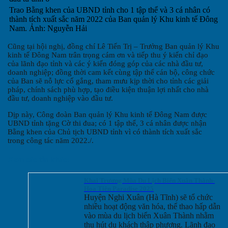
Trao Bằng khen của UBND tỉnh cho 1 tập thể và 3 cá nhân có
thành tích xuất sắc năm 2022 của Ban quản lý Khu kinh tế Đông
Nam. Ảnh: Nguyễn Hải
Cũng tại hội nghị, đồng chí Lê Tiến Trị – Trưởng Ban quản lý Khu
kinh tế Đông Nam trân trọng cám ơn và tiếp thu ý kiến chỉ đạo
của lãnh đạo tỉnh và các ý kiến đóng góp của các nhà đầu tư,
doanh nghiệp; đồng thời cam kết cùng tập thể cán bộ, công chức
của Ban sẽ nỗ lực cố gắng, tham mưu kịp thời cho tỉnh các giải
pháp, chính sách phù hợp, tạo điều kiện thuận lợi nhất cho nhà
đầu tư, doanh nghiệp vào đầu tư.
Dịp này, Công đoàn Ban quản lý Khu kinh tế Đông Nam được
UBND tỉnh tặng Cờ thi đua; có 1 tập thể, 3 cá nhân được nhận
Bằng khen của Chủ tịch UBND tỉnh vì có thành tích xuất sắc
trong công tác năm 2022./.
Xem các tin khác:
Khai Trương Mùa Du Lịch Biển Xuân Thành-
Hoa Tiên Paradise 2025
Huyện Nghi Xuân (Hà Tĩnh) sẽ tổ chức
nhiều hoạt động văn hóa, thể thao hấp dẫn
vào mùa du lịch biển Xuân Thành nhằm
thu hút du khách thập phương. Lãnh đạo