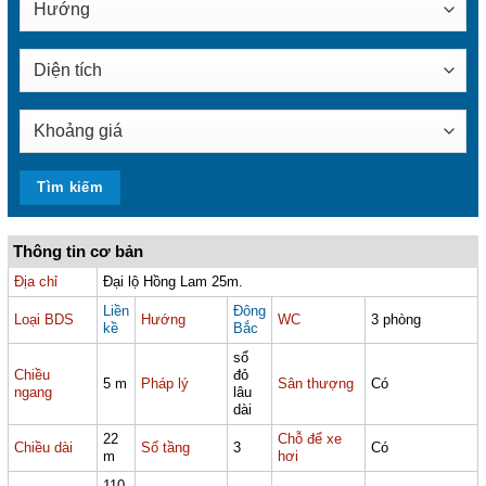
Thông tin cơ bản
Địa chỉ
Đại lộ Hồng Lam 25m.
Liền
Đông
Loại BDS
Hướng
WC
3 phòng
kề
Bắc
sổ
Chiều
đỏ
5 m
Pháp lý
Sân thượng
Có
ngang
lâu
dài
22
Chỗ để xe
Chiều dài
Số tầng
3
Có
m
hơi
110