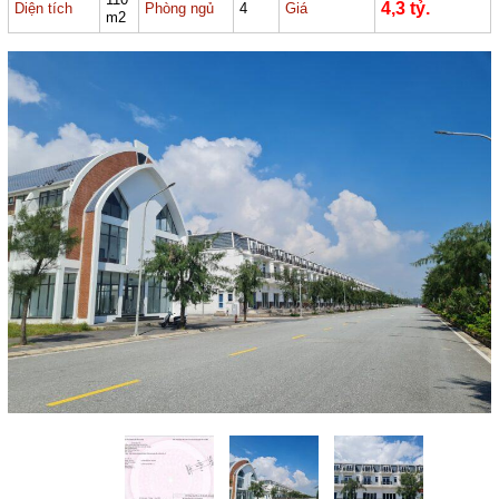
4,3 tỷ.
Diện tích
Phòng ngủ
4
Giá
m2