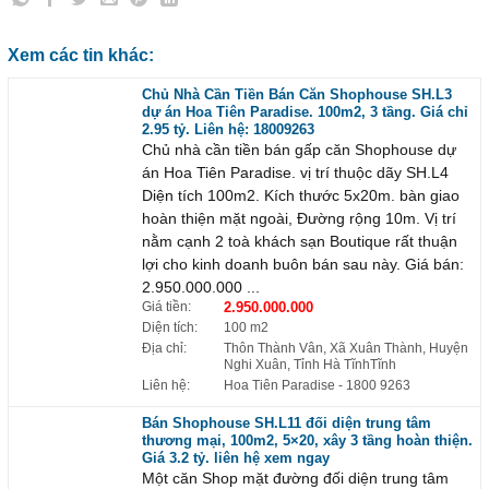
Xem các tin khác:
Chủ Nhà Cần Tiền Bán Căn Shophouse SH.L3
dự án Hoa Tiên Paradise. 100m2, 3 tầng. Giá chỉ
2.95 tỷ. Liên hệ: 18009263
Chủ nhà cần tiền bán gấp căn Shophouse dự
án Hoa Tiên Paradise. vị trí thuộc dãy SH.L4
Diện tích 100m2. Kích thước 5x20m. bàn giao
hoàn thiện mặt ngoài, Đường rộng 10m. Vị trí
nằm cạnh 2 toà khách sạn Boutique rất thuận
lợi cho kinh doanh buôn bán sau này. Giá bán:
2.950.000.000 ...
Giá tiền:
2.950.000.000
Diện tích:
100 m2
Địa chỉ:
Thôn Thành Vân, Xã Xuân Thành, Huyện
Nghi Xuân, Tỉnh Hà TĩnhTĩnh
Liên hệ:
Hoa Tiên Paradise
- 1800 9263
Bán Shophouse SH.L11 đối diện trung tâm
thương mại, 100m2, 5×20, xây 3 tầng hoàn thiện.
Giá 3.2 tỷ. liên hệ xem ngay
Một căn Shop mặt đường đối diện trung tâm