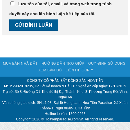
Lưu tên của tôi, email, và trang web trong trình
duyệt này cho lần bình luận kế tiếp của tôi.
MUA BÁN NHÀ ĐẤT
HƯỚNG DẪN TRỢ GIÚP
QUY ĐỊNH SỬ DỤNG
XEM BẢN ĐỒ
LIÊN HỆ GÓP Ý
CÔNG TY CỔ PHẦN BẤT ĐỘNG SẢN HOA TIÊN
MST: 2902019235, Do Sở Kế hoạch & Đầu Tư Nghệ An cấp ngày: 12/11/2019
Trụ sở: Số 8, Đường D1, Khu đô thị Đại Thành, Khối 3, Phường Trung Đô, Vinh,
Nghệ An
Văn phòng giao dịch: SH.L1.08- Đại lộ Hồng Lam- Hoa Tiên Paradise- Xã Xuân
Thành- H.Nghi Xuân- T. Hà Tĩnh
Hotline tư vấn: 1800 9263
Copyright 2026 © Hoatienparadise.com.vn. All rights reserved.