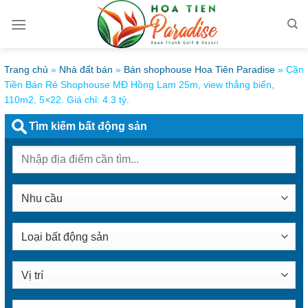
Bỏ
qua
nội
dung
Trang chủ
»
Nhà đất bán
»
Bán shophouse Hoa Tiên Paradise
»
Cần
Tiền Bán Rẻ Shophouse MĐ Hồng Lam 25m, view thẳng biển,
110m2, 5×22. Giá chỉ: 4.3 tỷ.
Tìm kiếm bất động sản