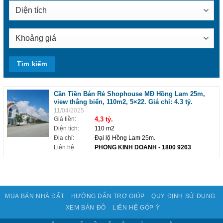
Cần Tiền Bán Rẻ Shophouse MĐ Hồng Lam 25m,
view thẳng biển, 110m2, 5×22. Giá chỉ: 4.3 tỷ.
11/04/2025
Giá tiền:
4,3 tỷ.
Diện tích:
110 m2
Địa chỉ:
Đại lộ Hồng Lam 25m.
Liên hệ:
PHÒNG KINH DOANH
- 1800 9263
MUA BÁN NHÀ ĐẤT
HƯỚNG DẪN TRỢ GIÚP
QUY ĐỊNH SỬ DỤNG
XEM BẢN ĐỒ
LIÊN HỆ GÓP Ý