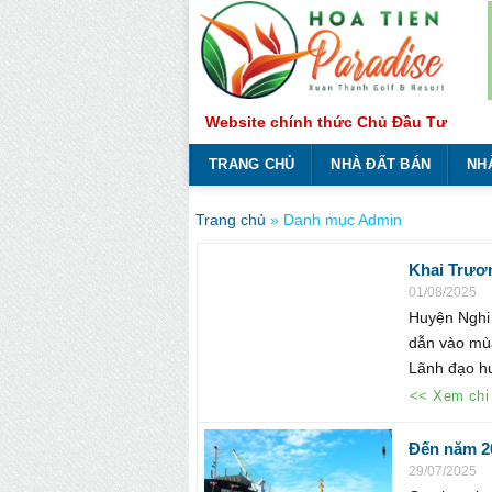
Bỏ
qua
nội
dung
Website chính thức Chủ Đầu Tư
TRANG CHỦ
NHÀ ĐẤT BÁN
NH
Trang chủ
»
Danh mục Admin
Khai Trươn
01/08/2025
Huyện Nghi 
dẫn vào mùa
Lãnh đạo hu
<< Xem chi 
Đến năm 20
29/07/2025