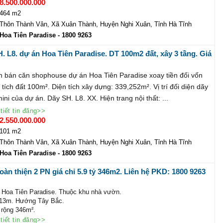
 chi tiết liên hệ:
8.500.000.000
H DOANH DỰ ÁN
464 m2
ienparadise.com.vn
Thôn Thành Vân, Xã Xuân Thành, Huyện Nghi Xuân, Tỉnh Hà Tĩnh
800 9263 , Zalo: 0981.133.323
Hoa Tiên Paradise
- 1800 9263
. L8. dự án Hoa Tiên Paradise. DT 100m2 đất, xây 3 tầng. Giá
.55 tỷ. Lh PKD: 1800 9263
 bán căn shophouse dự án Hoa Tiên Paradise xoay tiền đối vốn
tích đất 100m². Diện tích xây dựng: 339,252m². Vị trí đối diện dãy
ni của dự án. Dãy SH. L8. XX. Hiện trang nội thất: ...
tiết tin đăng>>
2.550.000.000
101 m2
Thôn Thành Vân, Xã Xuân Thành, Huyện Nghi Xuân, Tỉnh Hà Tĩnh
Hoa Tiên Paradise
- 1800 9263
hoàn thiện 2 PN giá chỉ 5.9 tỷ 346m2. Liên hệ PKD: 1800 9263
a Hoa Tiên Paradise. Thuộc khu nhà vườn.
13m. Hướng Tây Bắc.
t rộng 346m².
y dựng 287m².
tiết tin đăng>>