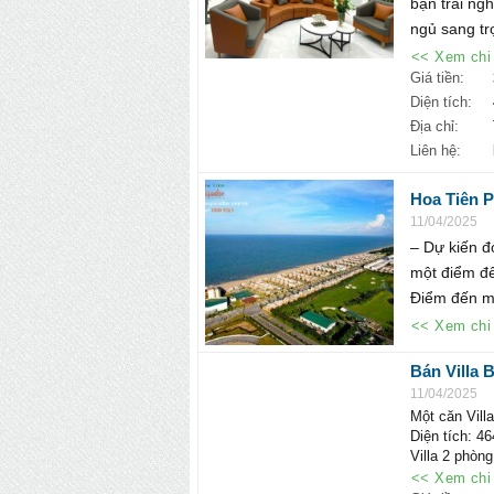
bạn trải ng
ngủ sang trọ
<< Xem chi 
Giá tiền:
Diện tích:
Địa chỉ:
Liên hệ:
Hoa Tiên 
11/04/2025
– Dự kiến đ
một điểm đế
Điểm đến mớ
<< Xem chi 
Bán Villa B
tỷ, liên hệ
11/04/2025
Một căn Villa
Diện tích: 4
Villa 2 phòng
♦ Full nội thấ
<< Xem chi 