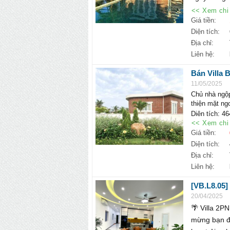
<< Xem chi 
Giá tiền:
Diện tích:
Địa chỉ:
Liên hệ:
Bán Villa 
thiện ngoài
11/05/2025
Chủ nhà ngộp
thiện mặt ngo
Diện tích: 4
<< Xem chi 
Diện tích xd
Giá tiền:
Vị trí Villa 
Giá bán: 7.2 
Diện tích:
Liên hệ Hotl
Địa chỉ:
https://hoat
Liên hệ:
Email:pkd@h
[VB.L8.05]
20/04/2025
🌴 Villa 2P
mừng bạn đế