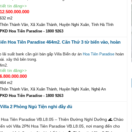
tiết tin đăng>>
12.500.000.000
632 m2
Thôn Thành Vân, Xã Xuân Thành, Huyện Nghi Xuân, Tỉnh Hà Tĩnh
PKD Hoa Tiên Paradise
- 1800 9263
Biển Hoa Tiên Paradise 464m2. Căn Thứ 3 từ biển vào, hoàn
 giá chỉ: 7.2 tỷ.
 lãi suất bank cần gửi bán gấp Villa Biển dự án
Hoa Tiên Paradise
hoàn
ài. xây thô bên trong.
64m2.
tiết tin đăng>>
: 287m2.
6.800.000.000
nằm tại trung tâm của dự án.
tỷ
464 m2
ine PKD: 1800 9263-0981.133.323
Thôn Thành Vân, Xã Xuân Thành, Huyện Nghi Xuân, Nghệ An
ienparadise.com.vn
PKD Hoa Tiên Paradise
- 1800 9263
oatienparadise.com
 Villa 2 Phòng Ngủ Tiện nghi đầy đủ
N Hoa Tiên Paradise VB.L8.05 – Thiên Đường Nghỉ Dưỡng 🌊 Chào
n với Villa 2PN Hoa Tiên Paradise VB.L8.05, nơi mang đến cho