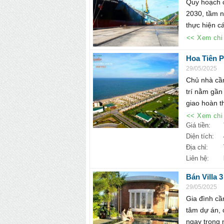
Quy hoạch c
2030, tầm n
thực hiện cá
<< Xem chi 
Hoa Tiên P
tỷ. Liên hệ
29/05/2025
Chủ nhà cần
trí nằm gần
giao hoàn th
<< Xem chi 
Giá tiền:
Diện tích:
Địa chỉ:
Liên hệ:
Bán Villa 
có sổ cá nh
29/05/2025
Gia đình cần
tâm dự án, 
ngay trong n