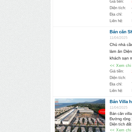
♦Mọi thông tin
Giá tiền:
PHÒNG KIN
Diện tích:
https://hoat
Địa chỉ:
☎ Hotline: 1
Liên hệ:
Bán căn SH
bán chỉ: 2
11/04/2025
Chủ nhà cần
làm ăn Diện 
khách sạn mi
<< Xem chi 
Giá tiền:
Diện tích:
Địa chỉ:
Liên hệ:
Bán Villa 
11/04/2025
Bán căn vill
Đường rộng 
Diện tích đấ
Diện tích xâ
<< Xem chi 