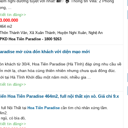
hiệm nghỉ dưỡng tuyệt vời nhất! 🏡✨ 🏠 Thông tin Villa: 2 Phòng
ng, ...
tiết tin đăng>>
3.000.000
464 m2
Thôn Thành Vân, Xã Xuân Thành, Huyện Nghi Xuân, Nghệ An
PKD Hoa Tiên Paradise
- 1800 9263
Paradise mở cửa đón khách với diện mạo mới
ón khách từ 30/4, Hoa Tiên Paradise (Hà Tĩnh) đáp ứng nhu cầu về
n mới lạ, chan hòa cùng thiên nhiên nhưng chưa quá đông đúc.
i tại Hà Tĩnh Khởi đầu một năm mới, nhiều gia ...
tiết tin đăng>>
iển Hoa Tiên Paradise 464m2, full nội thất xịn xò. Giá chỉ 9.x
 ngay
 full Nội Thất tại
Hoa Tiên Paradise
cần tìm chủ nhân xứng tầm.
64m2.
 ngủ, có bìa đỏ,
t giá chỉ 9.xx tỷ.
tiết tin đăng>>