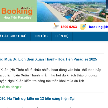
1800 9263
booking@h
À ĐẤT CHO THUÊ
TIN TỨC
LIÊN HỆ
g Mùa Du Lịch Biển Xuân Thành- Hoa Tiên Paradise 2025
Xuân (Hà Tĩnh) sẽ tổ chức nhiều hoạt động văn hóa, thể thao hấp
 du lịch biển Xuân Thành nhằm thu hút du khách thập phương.
yện Nghi Xuân kiểm tra công tác triển khai mùa du lịch ...
tiết tin đăng>>
30, Hà Tĩnh dự kiến có 13 bến cảng hiện đại