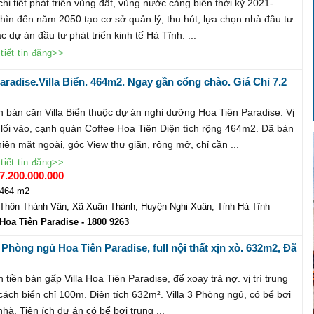
hi tiết phát triển vùng đất, vùng nước cảng biển thời kỳ 2021-
hìn đến năm 2050 tạo cơ sở quản lý, thu hút, lựa chọn nhà đầu tư
c dự án đầu tư phát triển kinh tế Hà Tĩnh. ...
tiết tin đăng>>
aradise.Villa Biển. 464m2. Ngay gần cổng chào. Giá Chỉ 7.2
:1800 9263
 bán căn Villa Biển thuộc dự án nghỉ dưỡng Hoa Tiên Paradise. Vị
 lối vào, cạnh quán Coffee Hoa Tiên Diện tích rộng 464m2. Đã bàn
iện mặt ngoài, góc View thư giãn, rộng mở, chỉ cần ...
tiết tin đăng>>
7.200.000.000
464 m2
Thôn Thành Vân, Xã Xuân Thành, Huyện Nghi Xuân, Tỉnh Hà Tĩnh
Hoa Tiên Paradise
- 1800 9263
3 Phòng ngủ Hoa Tiên Paradise, full nội thất xịn xò. 632m2, Đã
ân, Giá 12.5 tỷ. Lh 1800 9263
 tiền bán gấp Villa Hoa Tiên Paradise, để xoay trả nợ. vị trí trung
cách biển chỉ 100m. Diện tích 632m². Villa 3 Phòng ngủ, có bể bơi
hà. Tiện ích dự án có bể bơi trung ...