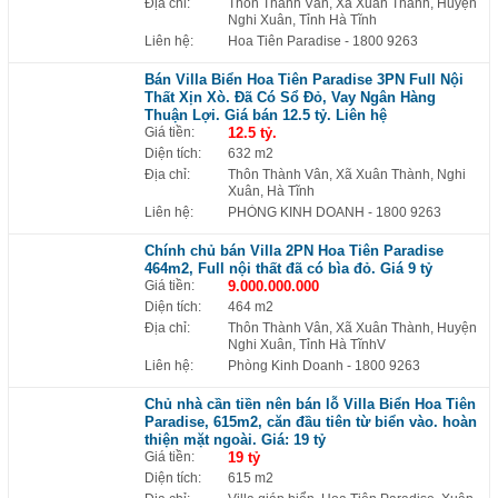
Địa chỉ:
Thôn Thành Vân, Xã Xuân Thành, Huyện
Nghi Xuân, Tỉnh Hà Tĩnh
Liên hệ:
Hoa Tiên Paradise
- 1800 9263
Bán Villa Biển Hoa Tiên Paradise 3PN Full Nội
Thất Xịn Xò. Đã Có Sổ Đỏ, Vay Ngân Hàng
Thuận Lợi. Giá bán 12.5 tỷ. Liên hệ
Giá tiền:
12.5 tỷ.
Diện tích:
632 m2
Địa chỉ:
Thôn Thành Vân, Xã Xuân Thành, Nghi
Xuân, Hà Tĩnh
Liên hệ:
PHÒNG KINH DOANH
- 1800 9263
Chính chủ bán Villa 2PN Hoa Tiên Paradise
464m2, Full nội thất đã có bìa đỏ. Giá 9 tỷ
Giá tiền:
9.000.000.000
Diện tích:
464 m2
Địa chỉ:
Thôn Thành Vân, Xã Xuân Thành, Huyện
Nghi Xuân, Tỉnh Hà TĩnhV
Liên hệ:
Phòng Kinh Doanh
- 1800 9263
Chủ nhà cần tiền nên bán lỗ Villa Biển Hoa Tiên
Paradise, 615m2, căn đầu tiên từ biển vào. hoàn
thiện mặt ngoài. Giá: 19 tỷ
Giá tiền:
19 tỷ
Diện tích:
615 m2