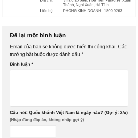
Địa chỉ:
Villa giáp biển, Hoa Tiên Paradise, Xuân
Thành, Nghi Xuân, Hà Tĩnh
Liên hệ:
PHÒNG KINH DOANH
- 1800 9263
Để lại một bình luận
Email của bạn sẽ không được hiển thị công khai.
Các
trường bắt buộc được đánh dấu
*
Bình luận
*
Câu hỏi: Quốc khánh Việt Nam là ngày nào? (Gợi ý: 2/x)