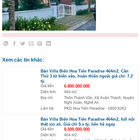
Xem các tin khác:
Bán Villa Biển Hoa Tiên Paradise 464m2. Căn
Thứ 3 từ biển vào, hoàn thiện ngoài giá chỉ: 7.2
tỷ.
Giá tiền:
6.800.000.000
Diện tích:
464 m2
Địa chỉ:
Thôn Thành Vân, Xã Xuân Thành, Huyện
Nghi Xuân, Nghệ An
Liên hệ:
PKD Hoa Tiên Paradise
- 1800 9263
Bán Villa Biển Hoa Tiên Paradise 464m2, full nội
thất xịn xò. Giá chỉ 9.x tỷ, liên hệ ngay
Giá tiền:
8.500.000.000
Diện tích:
464 m2