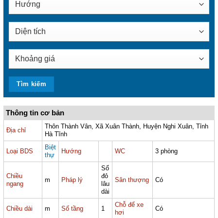
Thông tin cơ bản
Thôn Thành Vân, Xã Xuân Thành, Huyện Nghi Xuân, Tỉnh
Địa chỉ
Hà Tĩnh
Biệt
Loại BDS
Hướng
WC
3 phòng
thự
Sổ
Chiều
đỏ
m
Pháp lý
Sân thượng
Có
ngang
lâu
dài
Chỗ để xe
Chiều dài
m
Số tầng
1
Có
hơi