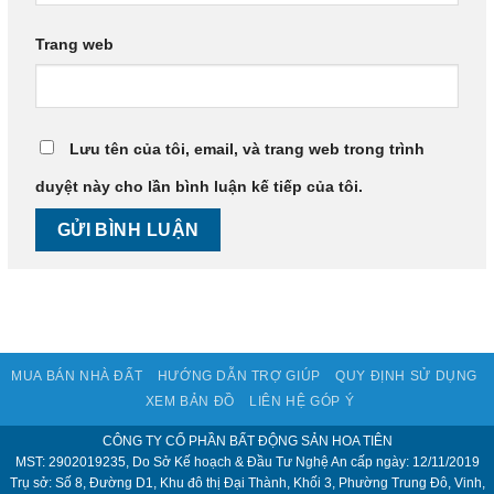
Trang web
Lưu tên của tôi, email, và trang web trong trình
duyệt này cho lần bình luận kế tiếp của tôi.
MUA BÁN NHÀ ĐẤT
HƯỚNG DẪN TRỢ GIÚP
QUY ĐỊNH SỬ DỤNG
XEM BẢN ĐỒ
LIÊN HỆ GÓP Ý
CÔNG TY CỔ PHẦN BẤT ĐỘNG SẢN HOA TIÊN
MST: 2902019235, Do Sở Kế hoạch & Đầu Tư Nghệ An cấp ngày: 12/11/2019
Trụ sở: Số 8, Đường D1, Khu đô thị Đại Thành, Khối 3, Phường Trung Đô, Vinh,