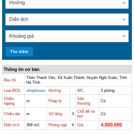
Thông tin cơ bản
Thôn Thành Vân, Xã Xuân Thành, Huyện Nghi Xuân, Tỉnh
Địa chỉ
Hà Tĩnh
Loại BDS
shophouse
Hướng
WC
3 phòng
Chiều
Sân
m
Pháp lý
Có
ngang
thượng
Chỗ để xe
Chiều dài
m
Số tầng
3
Có
hơi
4.000.000
Diện tích
368 m2
Phòng ngủ
4
Giá