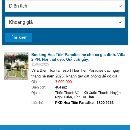
Booking Hoa Tiên Paradise hè cho cả gia đình. Villa
2 PN, Nội thất đẹp. Giá 3tr/ngày.
11/04/2025
Villa Biển Hoa tại resort Hoa Tiên Paradise các ngày
tháng hè năm 2023! Nhanh tay đặt phòng để có giá
Giá tiền:
3.000.000
phòng tốt nhất tại Hoa Tiên Paradise -Xuân Thành –
Diện tích:
464 m2
Nghi Xuân- Hà Tĩnh. – Căn villa biển 2 phòng ngủ – Bếp
Địa chỉ:
Thôn Thành Vân- Xã Xuân Thành- Huyện
nấu ...
Nghi Xuân, Tỉnh Hà Tĩnh
Liên hệ:
PKD Hoa Tiên Paradise
- 1800 9263