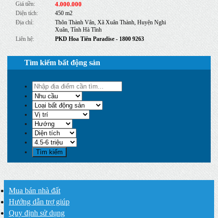
Giá tiền:
4.000.000
Diện tích:
450 m2
Địa chỉ:
Thôn Thành Vân, Xã Xuân Thành, Huyện Nghi
Xuân, Tỉnh Hà Tĩnh
Liên hệ:
PKD Hoa Tiên Paradise
- 1800 9263
Tìm kiếm bất động sản
Mua bán nhà đất
Hướng dẫn trợ giúp
Quy định sử dụng