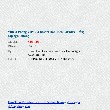
Villa 3 Phòng VIP Của Resort Hoa Tiên Paradise- Đẳng
cấp nghỉ dưỡng
11/04/2025
Giá tiền:
5.000.000
Diện tích:
632 m2
Địa chỉ:
Resort Hoa Tiên Paradise-Xuân Thành-Nghi
Xuân- Hà Tĩnh
Liên hệ:
PHÒNG KINH DOANH
- 1800 9263
Hoa Tiên Paradise Sea Golf Villas- Không gian nghỉ
dưỡng đẳng cấp
11/04/2025