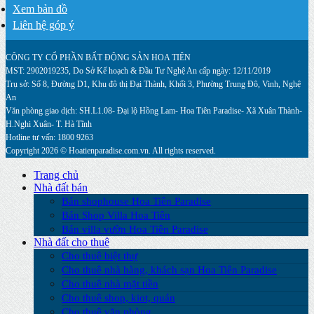
Xem bản đồ
Liên hệ góp ý
CÔNG TY CỔ PHẦN BẤT ĐỘNG SẢN HOA TIÊN
MST: 2902019235, Do Sở Kế hoạch & Đầu Tư Nghệ An cấp ngày: 12/11/2019
Trụ sở: Số 8, Đường D1, Khu đô thị Đại Thành, Khối 3, Phường Trung Đô, Vinh, Nghệ
An
Văn phòng giao dịch: SH.L1.08- Đại lộ Hồng Lam- Hoa Tiên Paradise- Xã Xuân Thành-
H.Nghi Xuân- T. Hà Tĩnh
Hotline tư vấn: 1800 9263
Copyright 2026 © Hoatienparadise.com.vn. All rights reserved.
Trang chủ
Nhà đất bán
Bán shophouse Hoa Tiên Paradise
Bán Shop Villa Hoa Tiên
Bán villa vườn Hoa Tiên Paradise
Nhà đất cho thuê
Cho thuê biệt thự
Cho thuê nhà hàng, khách sạn Hoa Tiên Paradise
Cho thuê nhà mặt tiền
Cho thuê shop, kiot, quán
Cho thuê văn phòng