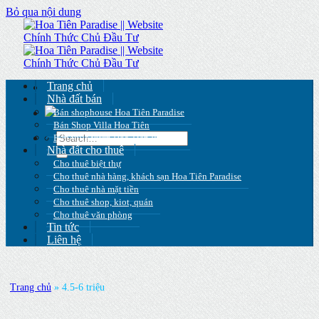
Bỏ qua nội dung
Trang chủ
Nhà đất bán
Bán shophouse Hoa Tiên Paradise
Bán Shop Villa Hoa Tiên
Bán villa vườn Hoa Tiên Paradise
Nhà đất cho thuê
Cho thuê biệt thự
Cho thuê nhà hàng, khách sạn Hoa Tiên Paradise
Cho thuê nhà mặt tiền
Cho thuê shop, kiot, quán
Cho thuê văn phòng
Tin tức
Liên hệ
Trang chủ
»
4.5-6 triệu