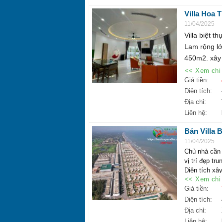
Villa Hoa 
tiện nghi 
11/04/2025
Villa biệt 
Lam rộng lớn
450m2. xây 
<< Xem chi 
Giá tiền:
Diện tích:
Địa chỉ:
Liên hệ:
Bán Villa B
tỷ.
11/04/2025
Chủ nhà cần 
vị trí đẹp tr
Diện tích xâ
<< Xem chi 
Vì nhà nước 
Giá tiền:
vốn. cần tiền
Giá 7.200.0
Diện tích:
Mọi thông tin
Địa chỉ:
PHÒNG KIN
Liên hệ: