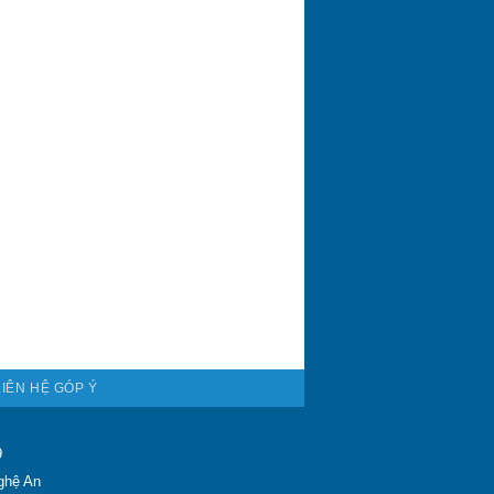
LIÊN HỆ GÓP Ý
9
ghệ An