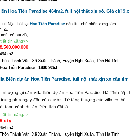
0 9263
iển Hoa Tiên Paradise 464m2, full nội thất xịn xò. Giá chỉ 9.x
 ngay
 full Nội Thất tại
Hoa Tiên Paradise
cần tìm chủ nhân xứng tầm.
64m2.
 ngủ, có bìa đỏ,
t giá chỉ 9.xx tỷ.
tiết tin đăng>>
 chi tiết liên hệ:
8.500.000.000
H DOANH DỰ ÁN
464 m2
ienparadise.com.vn
Thôn Thành Vân, Xã Xuân Thành, Huyện Nghi Xuân, Tỉnh Hà Tĩnh
800 9263 , Zalo: 0981.133.323
Hoa Tiên Paradise
- 1800 9263
la Biển dự án Hoa Tiên Paradise, full nội thất xịn xò cần tìm
xứng tầm
 nhượng lại căn Villa Biển dự án Hoa Tiên Paradise Hà Tĩnh Vị trí
i trung phía ngay đầu của dự án. Từ tầng thượng của villa có thể
t toàn cảnh dự án Diện tích đất là ...
tiết tin đăng>>
9.x tỷ
464 m2
Thôn Thành Vân, Xã Xuân Thành, Huyện Nghi Xuân, Tỉnh Hà Tĩnh