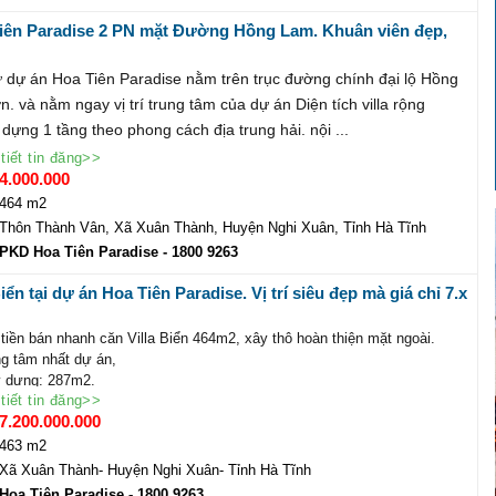
Tiên Paradise 2 PN mặt Đường Hồng Lam. Khuân viên đẹp,
đầy đủ.Lh: 18009263
thự dự án Hoa Tiên Paradise nằm trên trục đường chính đại lộ Hồng
. và nằm ngay vị trí trung tâm của dự án Diện tích villa rộng
dựng 1 tầng theo phong cách địa trung hải. nội ...
tiết tin đăng>>
4.000.000
464 m2
Thôn Thành Vân, Xã Xuân Thành, Huyện Nghi Xuân, Tỉnh Hà Tĩnh
PKD Hoa Tiên Paradise
- 1800 9263
iển tại dự án Hoa Tiên Paradise. Vị trí siêu đẹp mà giá chỉ 7.x
tiền bán nhanh căn Villa Biển 464m2, xây thô hoàn thiện mặt ngoài.
ung tâm nhất dự án,
y dựng: 287m2.
tiết tin đăng>>
thắt chặt tín dụng cho vay, nên doanh nghiệp gặp khó khăn xoay vòng
7.200.000.000
 quá đành phải bán đi.
00.000 VNĐ
463 m2
 liên hệ xem nhà và giao dịch:
Xã Xuân Thành- Huyện Nghi Xuân- Tỉnh Hà Tĩnh
H DOANH DỰ ÁN HOA TIÊN PARADISE
Hoa Tiên Paradise
- 1800 9263