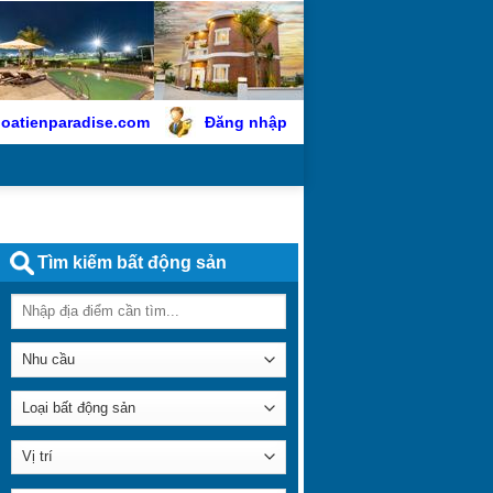
oatienparadise.com
Đăng nhập
Tìm kiếm bất động sản