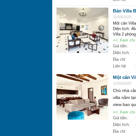
Hotline: 180
Bán Villa B
tỷ, liên hệ
11/04/2025
Một căn Villa
Diện tích: 4
Villa 2 phòng
♦ Full nội thấ
<< Xem chi 
♦Mọi thông tin
Giá tiền:
PHÒNG KIN
Diện tích:
https://hoat
Địa chỉ:
☎ Hotline: 1
Liên hệ:
Một căn Vil
chủ nhân 
11/04/2025
Chủ nhà cần
villa nằm tạ
view bao quá
<< Xem chi 
Giá tiền:
Diện tích:
Địa chỉ: