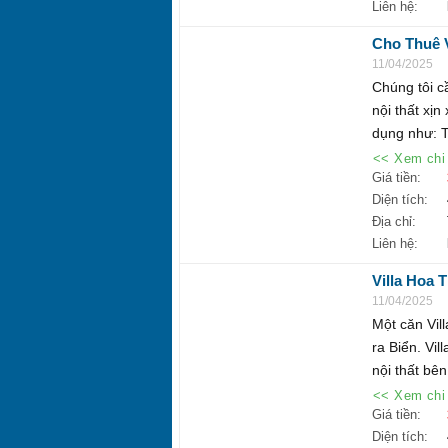
Liên hệ:
Cho Thuê V
đêm
11/04/2025
Chúng tôi cầ
nội thất xịn
dụng như: Ti
<< Xem chi 
Giá tiền:
Diện tích:
Địa chỉ:
Liên hệ:
Villa Hoa 
biển biển r
11/04/2025
Một căn Vil
ra Biển. Vil
nội thất bên
<< Xem chi 
Giá tiền:
Diện tích: