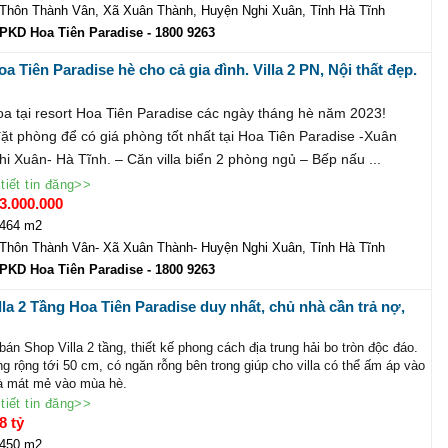
Thôn Thành Vân, Xã Xuân Thành, Huyện Nghi Xuân, Tỉnh Hà Tĩnh
PKD Hoa Tiên Paradise
- 1800 9263
a Tiên Paradise hè cho cả gia đình. Villa 2 PN, Nội thất đẹp.
y.
Hoa tại resort Hoa Tiên Paradise các ngày tháng hè năm 2023!
ặt phòng để có giá phòng tốt nhất tại Hoa Tiên Paradise -Xuân
i Xuân- Hà Tĩnh. – Căn villa biển 2 phòng ngủ – Bếp nấu ...
tiết tin đăng>>
3.000.000
464 m2
Thôn Thành Vân- Xã Xuân Thành- Huyện Nghi Xuân, Tỉnh Hà Tĩnh
PKD Hoa Tiên Paradise
- 1800 9263
lla 2 Tầng Hoa Tiên Paradise duy nhất, chủ nhà cần trả nợ,
á cắt lỗ. Liên hệ ngay
án Shop Villa 2 tầng, thiết kế phong cách địa trung hải bo tròn độc đáo.
g rộng tới 50 cm, có ngăn rỗng bên trong giúp cho villa có thể ấm áp vào
à mát mẻ vào mùa hè.
50m2,
tiết tin đăng>>
g: 15m
8 tỷ
 hữu 4 mặt thoáng view rừng, view biển,view golf, view núi hồng lĩnh.
450 m2