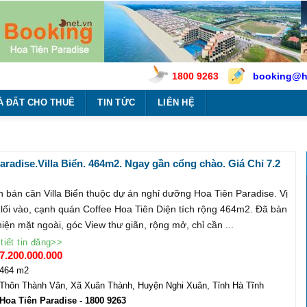
1800 9263
booking@h
À ĐẤT CHO THUÊ
TIN TỨC
LIÊN HỆ
aradise.Villa Biển. 464m2. Ngay gần cổng chào. Giá Chỉ 7.2
:1800 9263
 bán căn Villa Biển thuộc dự án nghỉ dưỡng Hoa Tiên Paradise. Vị
 lối vào, cạnh quán Coffee Hoa Tiên Diện tích rộng 464m2. Đã bàn
iện mặt ngoài, góc View thư giãn, rộng mở, chỉ cần ...
tiết tin đăng>>
7.200.000.000
464 m2
Thôn Thành Vân, Xã Xuân Thành, Huyện Nghi Xuân, Tỉnh Hà Tĩnh
Hoa Tiên Paradise
- 1800 9263