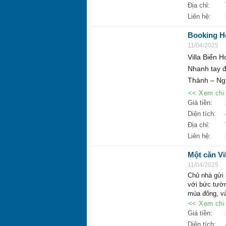
Địa chỉ:
Liên hệ:
Booking Ho
Giá 3tr/ngà
11/04/2025
Villa Biển 
Nhanh tay đ
Thành – Ngh
<< Xem chi 
Giá tiền:
Diện tích:
Địa chỉ:
Liên hệ:
Một căn Vi
bán gấp, gi
11/04/2025
Chủ nhà gửi b
với bức tườn
mùa đông, v
Diện tích: 4
<< Xem chi 
Mặt tiền rộn
Giá tiền:
Shopvilla sở
Diện tích: