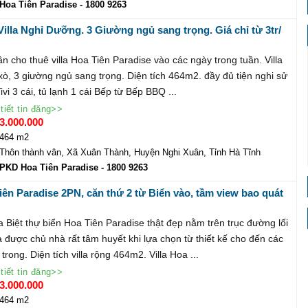
Hoa Tiên Paradise
- 1800 9263
illa Nghỉ Dưỡng. 3 Giường ngủ sang trọng. Giá chỉ từ 3tr/
n cho thuê villa Hoa Tiên Paradise vào các ngày trong tuần. Villa
 xò, 3 giường ngủ sang trọng. Diện tích 464m2. đầy đủ tiện nghi sử
vi 3 cái, tủ lạnh 1 cái Bếp từ Bếp BBQ ...
tiết tin đăng>>
3.000.000
464 m2
Thôn thành vân, Xã Xuân Thành, Huyện Nghi Xuân, Tỉnh Hà Tĩnh
PKD Hoa Tiên Paradise
- 1800 9263
Tiên Paradise 2PN, căn thứ 2 từ Biển vào, tầm view bao quát
ất đẹp.
la Biệt thự biển Hoa Tiên Paradise thật đẹp nằm trên trục đường lối
la được chủ nhà rất tâm huyết khi lựa chọn từ thiết kế cho đến các
 trong. Diện tích villa rộng 464m2. Villa Hoa ...
tiết tin đăng>>
3.000.000
464 m2