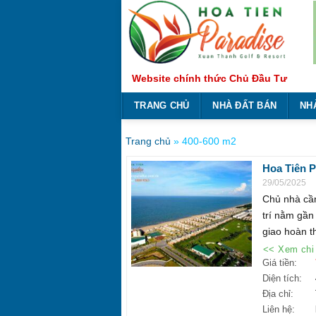
Bỏ
qua
nội
dung
Website chính thức Chủ Đầu Tư
TRANG CHỦ
NHÀ ĐẤT BÁN
NH
Trang chủ
»
400-600 m2
Hoa Tiên P
tỷ. Liên hệ
29/05/2025
Chủ nhà cần
trí nằm gần
giao hoàn th
<< Xem chi 
Giá tiền:
Diện tích:
Địa chỉ:
Liên hệ: